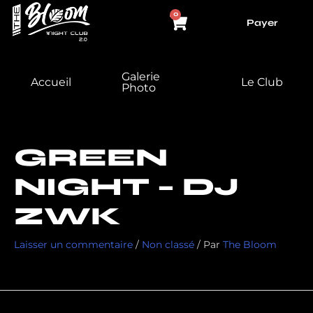
Aller
Panier
0
Payer
au
contenu
Galerie
Accueil
Le Club
Photo
GREEN
NIGHT – DJ
ZWK
Laisser un commentaire
/
Non classé
/ Par
The Bloom