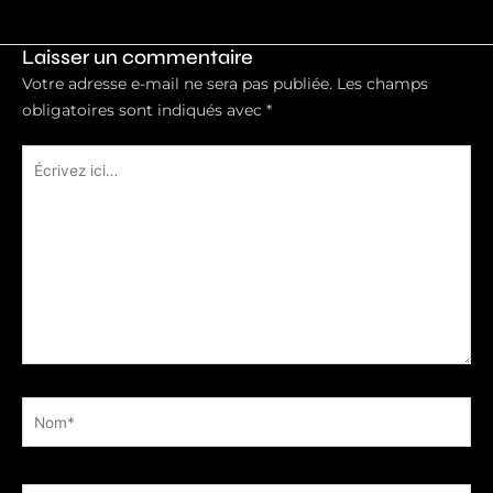
←
Article précédent
Article suivant
→
Laisser un commentaire
Votre adresse e-mail ne sera pas publiée.
Les champs
obligatoires sont indiqués avec
*
Écrivez
ici…
Nom*