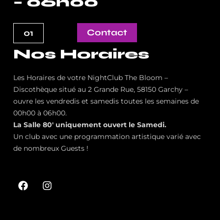
– 06h00
Contact
01
Nos Horaires
Les Horaires de votre NightClub The Bloom –
Discothèque situé au 2 Grande Rue, 58150 Garchy –
ouvre les vendredis et samedis toutes les semaines de
00h00 à 06h00.
La Salle 80′ uniquement ouvert le Samedi.
Un club avec une programmation artistique varié avec
de nombreux Guests !
F
I
a
n
c
s
e
t
b
a