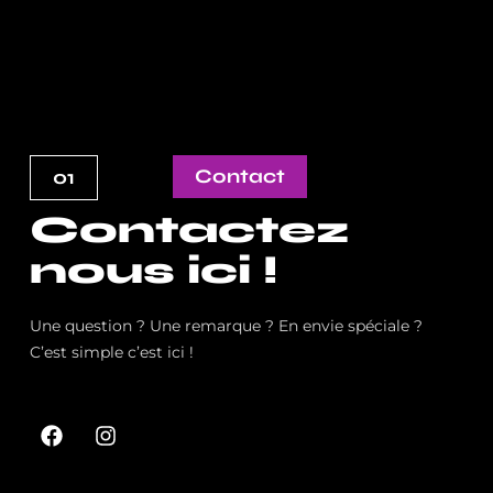
o
g
o
r
k
a
m
Contact
01
Contactez
nous ici !
Une question ? Une remarque ? En envie spéciale ?
C’est simple c’est ici !
F
I
a
n
c
s
e
t