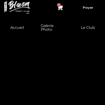
Aller
Panier
0
Payer
au
contenu
Galerie
Accueil
Le Club
Photo