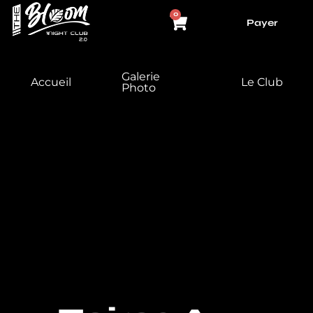
Aller
Panier
0
Payer
au
contenu
Galerie
Accueil
Le Club
Photo