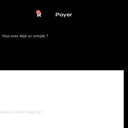
0
Panier
Payer
Vous avez déjà un compte ?
jà Client ?
oursuivre votre shopping !​