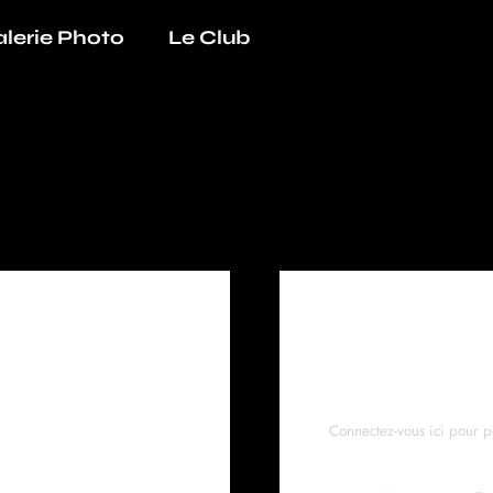
lerie Photo
Le Club
se
👋 Dé
Connectez-vous ici pour p